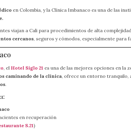
édico
en Colombia, y la Clínica Imbanaco es una de las in
e.
ientes viajan a Cali para procedimientos de alta complejida
entos cercanos
, seguros y cómodos, especialmente para f
naco
co
, el
Hotel Siglo 21
es una de las mejores opciones en la z
os caminando de la clínica
, ofrece un entorno tranquilo,
cos
.
1:
naco
pacientes en recuperación
staurante S.21
)